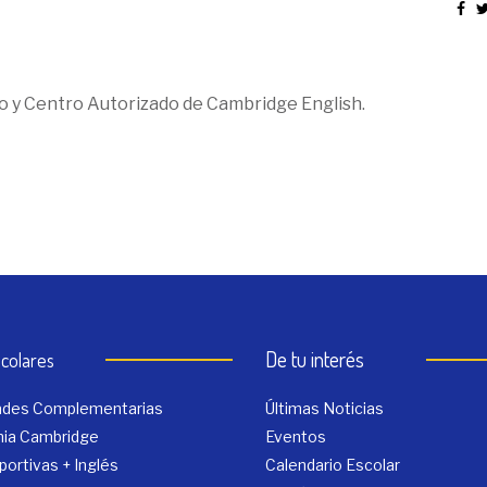
o y Centro Autorizado de Cambridge English.
De tu interés
colares
dades Complementarias
Últimas Noticias
ia Cambridge
Eventos
portivas + Inglés
Calendario Escolar