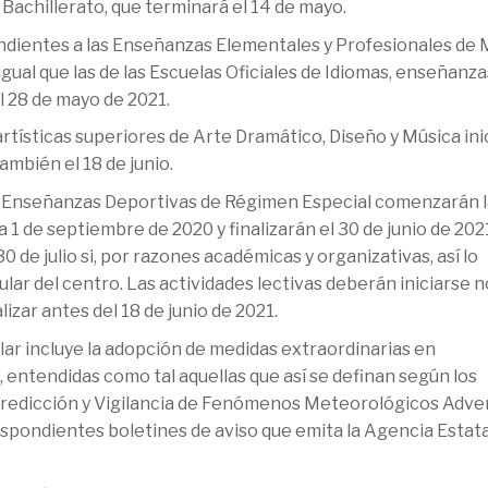
 Bachillerato, que terminará el 14 de mayo.
pondientes a las Enseñanzas Elementales y Profesionales de 
 igual que las de las Escuelas Oficiales de Idiomas, enseñanza
el 28 de mayo de 2021.
tísticas superiores de Arte Dramático, Diseño y Música inic
ambién el 18 de junio.
an Enseñanzas Deportivas de Régimen Especial comenzarán 
 1 de septiembre de 2020 y finalizarán el 30 de junio de 202
0 de julio si, por razones académicas y organizativas, así lo
tular del centro. Las actividades lectivas deberán iniciarse 
izar antes del 18 de junio de 2021.
lar incluye la adopción de medidas extraordinarias en
entendidas como tal aquellas que así se definan según los
e Predicción y Vigilancia de Fenómenos Meteorológicos Adve
espondientes boletines de aviso que emita la Agencia Estata