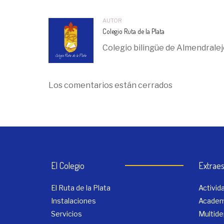
AUTOR
Colegio Ruta de la Plata
Colegio bilingüe de Almendralej
Los comentarios están cerrados
El Colegio
Extraes
El Ruta de la Plata
Activi
Instalaciones
Academ
Servicios
Multide