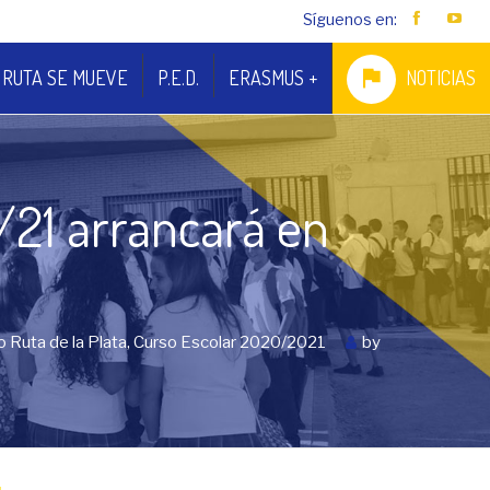
Síguenos en:
 RUTA SE MUEVE
P.E.D.
ERASMUS +
NOTICIAS
0/21 arrancará en
o Ruta de la Plata
,
Curso Escolar 2020/2021
by