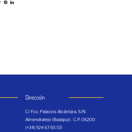
Dirección
C/ Fco. Palacios Alcántara, S/N
Almendralejo (Badajoz) - C.P. 06200
(+34) 924 67 65 03