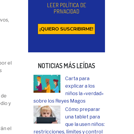
LEER POLÍTICA DE
PRIVACIDAD
ivos,
por el
NOTICIAS MÁS LEÍDAS
s
Carta para
explicar a los
niños la «verdad»
 de
sobre los Reyes Magos
dio y
Cómo preparar
una tablet para
que la usen niños:
rán el
restricciones, límites y control