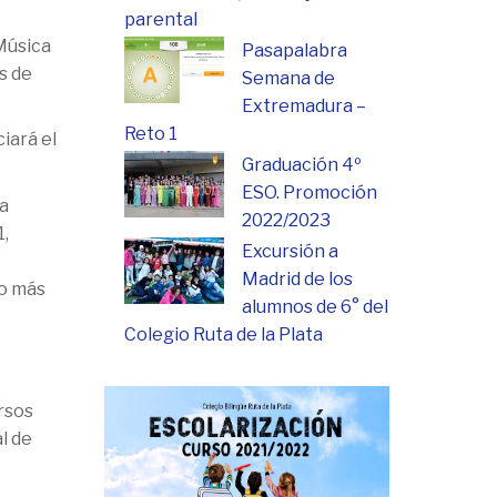
parental
Música
Pasapalabra
s de
Semana de
Extremadura –
Reto 1
iará el
Graduación 4º
ESO. Promoción
la
2022/2023
1,
Excursión a
Madrid de los
no más
alumnos de 6° del
Colegio Ruta de la Plata
rsos
l de