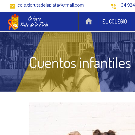
colegiorutadelaplata@gmail.com
+34 924
EL COLEGIO
Cuentos infantiles