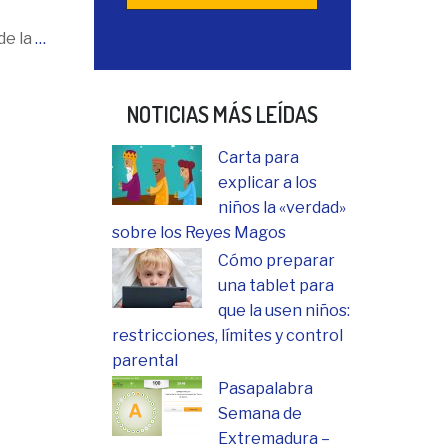
de la
…
NOTICIAS MÁS LEÍDAS
Carta para
explicar a los
niños la «verdad»
sobre los Reyes Magos
Cómo preparar
una tablet para
que la usen niños:
restricciones, límites y control
parental
Pasapalabra
Semana de
Extremadura –