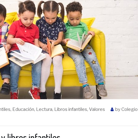
ntiles
,
Educación
,
Lectura
,
Libros infantiles
,
Valores
by
Colegio
 libros infantiles