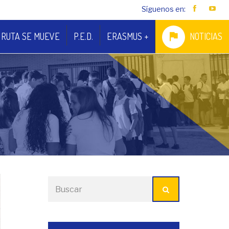
Síguenos en:
 RUTA SE MUEVE
P.E.D.
ERASMUS +
NOTICIAS