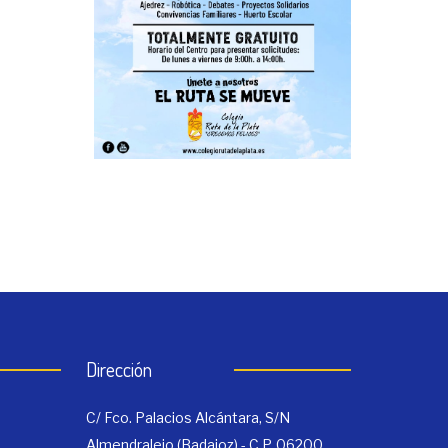
Dirección
C/ Fco. Palacios Alcántara, S/N
Almendralejo (Badajoz) - C.P. 06200