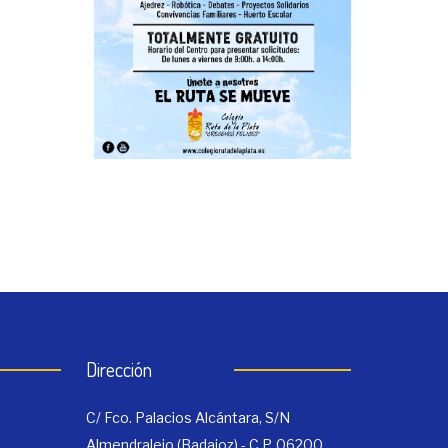
Dirección
C/ Fco. Palacios Alcántara, S/N
Almendralejo (Badajoz) - C.P. 06200