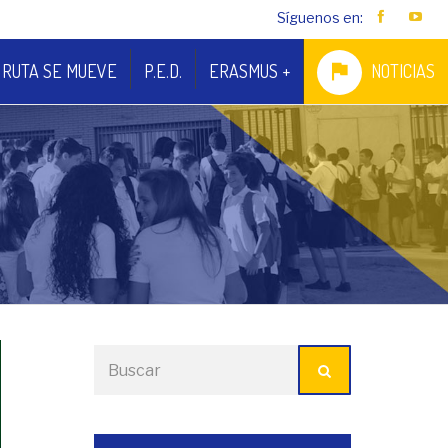
Síguenos en:
 RUTA SE MUEVE
P.E.D.
ERASMUS +
NOTICIAS