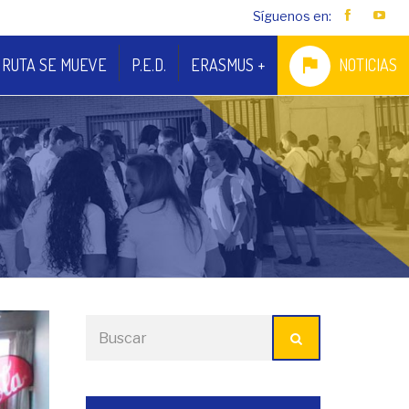
Síguenos en:
 RUTA SE MUEVE
P.E.D.
ERASMUS +
NOTICIAS